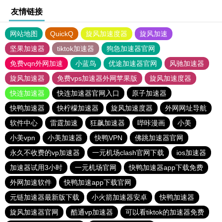
友情链接
网站地图
QuickQ
旋风加速度器
旋风加速
坚果加速器
tiktok加速器
狗急加速器官网
免费vqn外网加速
小蓝鸟
优途加速器官网
风驰加速器
旋风加速器
免费vps加速器外网苹果版
旋风加速度器
快连加速器
快连加速器官网入口
原子加速器
快鸭加速器
快柠檬加速器
旋风加速度器
外网网址导航
软件中心
雷霆加速
狂飙加速器
哔咔漫画
小美
小美vpn
小美加速器
快鸭VPN
佛跳加速器官网
永久不收费的vp加速器
一元机场clash官网下载
ios加速器
加速器试用3小时
一元机场官网
快鸭加速器app下载免费
外网加速软件
快鸭加速app下载官网
元链加速器最新版下载
小火箭加速器安卓
快鸭加速器
旋风加速器官网
酷通vp加速器
可以看tiktok的加速器免费