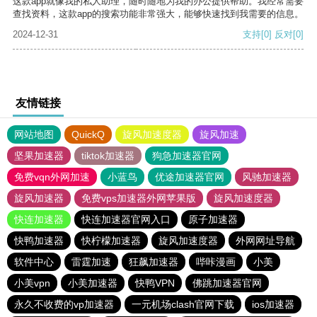
这款app就像我的私人助理，随时随地为我的办公提供帮助。我经常需要
查找资料，这款app的搜索功能非常强大，能够快速找到我需要的信息。
2024-12-31
支持
[0]
反对
[0]
友情链接
网站地图
QuickQ
旋风加速度器
旋风加速
坚果加速器
tiktok加速器
狗急加速器官网
免费vqn外网加速
小蓝鸟
优途加速器官网
风驰加速器
旋风加速器
免费vps加速器外网苹果版
旋风加速度器
快连加速器
快连加速器官网入口
原子加速器
快鸭加速器
快柠檬加速器
旋风加速度器
外网网址导航
软件中心
雷霆加速
狂飙加速器
哔咔漫画
小美
小美vpn
小美加速器
快鸭VPN
佛跳加速器官网
永久不收费的vp加速器
一元机场clash官网下载
ios加速器