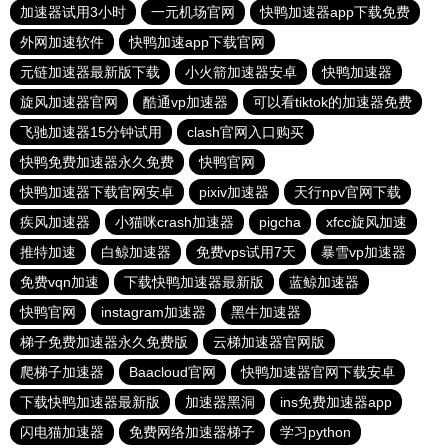
加速器试用3小时
一元机场官网
快鸭加速器app下载免费
外网加速软件
快鸭加速app下载官网
元链加速器最新版下载
小火箭加速器安卓
快鸭加速器
旋风加速器官网
酷通vp加速器
可以看tiktok的加速器免费
飞驰加速器15分钟试用
clash官网入口购买
快鸭免费加速器永久免费
快鸭官网
快鸭加速器下载官网安卓
pixiv加速器
天行npv官网下载
疾风加速器
小猫咪crash加速器
pigcha
xfcc旋风加速
推特加速
白鲸加速器
免费vps试用7天
暴雪vp加速器
免费vqn加速
下载快鸭加速器最新版
蓝鲸加速器
快鸭官网
instagram加速器
黑牛加速器
梯子免费加速器永久免费版
云梯加速器官网版
爬梯子加速器
Baacloud官网
快鸭加速器官网下载安卓
下载快鸭加速器最新版
加速器黑洞
ins免费加速器app
闪电猫加速器
免费网络加速器梯子
学习python