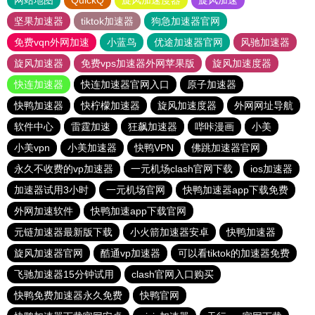
网站地图
QuickQ
旋风加速度器
旋风加速
坚果加速器
tiktok加速器
狗急加速器官网
免费vqn外网加速
小蓝鸟
优途加速器官网
风驰加速器
旋风加速器
免费vps加速器外网苹果版
旋风加速度器
快连加速器
快连加速器官网入口
原子加速器
快鸭加速器
快柠檬加速器
旋风加速度器
外网网址导航
软件中心
雷霆加速
狂飙加速器
哔咔漫画
小美
小美vpn
小美加速器
快鸭VPN
佛跳加速器官网
永久不收费的vp加速器
一元机场clash官网下载
ios加速器
加速器试用3小时
一元机场官网
快鸭加速器app下载免费
外网加速软件
快鸭加速app下载官网
元链加速器最新版下载
小火箭加速器安卓
快鸭加速器
旋风加速器官网
酷通vp加速器
可以看tiktok的加速器免费
飞驰加速器15分钟试用
clash官网入口购买
快鸭免费加速器永久免费
快鸭官网