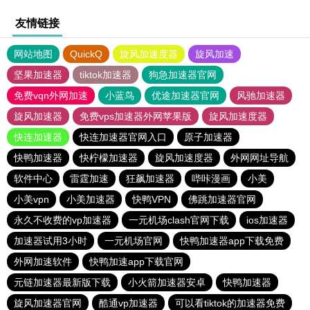
友情链接
网站地图
QuickQ
旋风加速度器
旋风加速
坚果加速器
tiktok加速器
狗急加速器官网
免费vqn外网加速
小蓝鸟
优途加速器官网
风驰加速器
旋风加速器
免费vps加速器外网苹果版
旋风加速度器
快连加速器
快连加速器官网入口
原子加速器
快鸭加速器
快柠檬加速器
旋风加速度器
外网网址导航
软件中心
雷霆加速
狂飙加速器
哔咔漫画
小美
小美vpn
小美加速器
快鸭VPN
佛跳加速器官网
永久不收费的vp加速器
一元机场clash官网下载
ios加速器
加速器试用3小时
一元机场官网
快鸭加速器app下载免费
外网加速软件
快鸭加速app下载官网
元链加速器最新版下载
小火箭加速器安卓
快鸭加速器
旋风加速器官网
酷通vp加速器
可以看tiktok的加速器免费