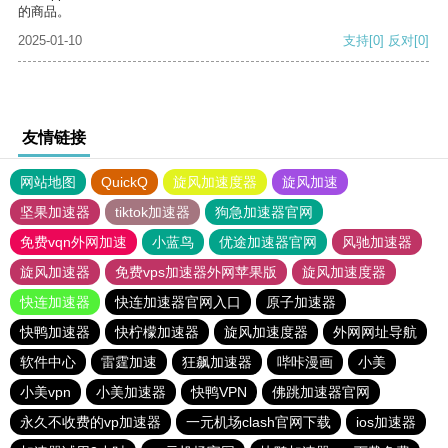
的商品。
2025-01-10
支持
[0]
反对
[0]
友情链接
网站地图
QuickQ
旋风加速度器
旋风加速
坚果加速器
tiktok加速器
狗急加速器官网
免费vqn外网加速
小蓝鸟
优途加速器官网
风驰加速器
旋风加速器
免费vps加速器外网苹果版
旋风加速度器
快连加速器
快连加速器官网入口
原子加速器
快鸭加速器
快柠檬加速器
旋风加速度器
外网网址导航
软件中心
雷霆加速
狂飙加速器
哔咔漫画
小美
小美vpn
小美加速器
快鸭VPN
佛跳加速器官网
永久不收费的vp加速器
一元机场clash官网下载
ios加速器