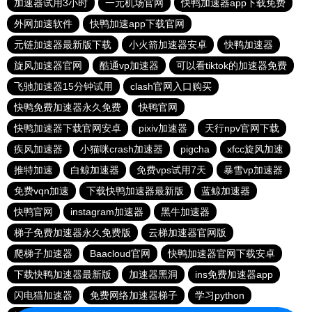
加速器试用3小时
一元机场官网
快鸭加速器app下载免费
外网加速软件
快鸭加速app下载官网
元链加速器最新版下载
小火箭加速器安卓
快鸭加速器
旋风加速器官网
酷通vp加速器
可以看tiktok的加速器免费
飞驰加速器15分钟试用
clash官网入口购买
快鸭免费加速器永久免费
快鸭官网
快鸭加速器下载官网安卓
pixiv加速器
天行npv官网下载
疾风加速器
小猫咪crash加速器
pigcha
xfcc旋风加速
推特加速
白鲸加速器
免费vps试用7天
暴雪vp加速器
免费vqn加速
下载快鸭加速器最新版
蓝鲸加速器
快鸭官网
instagram加速器
黑牛加速器
梯子免费加速器永久免费版
云梯加速器官网版
爬梯子加速器
Baacloud官网
快鸭加速器官网下载安卓
下载快鸭加速器最新版
加速器黑洞
ins免费加速器app
闪电猫加速器
免费网络加速器梯子
学习python