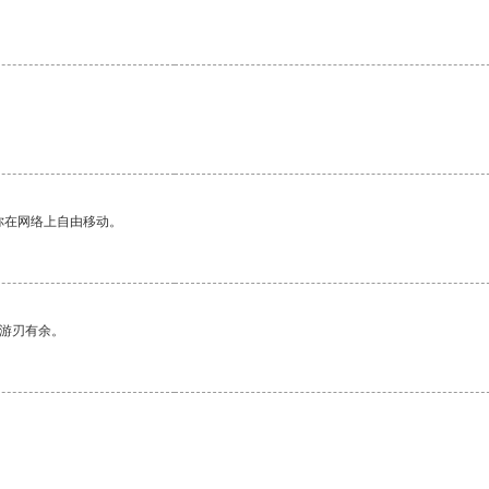
你在网络上自由移动。
中游刃有余。
。