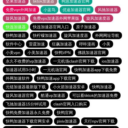
坚果加速器
tiktok加速器
狗急加速器官网
免费vqn外网加速
小蓝鸟
优途加速器官网
风驰加速器
旋风加速器
免费vps加速器外网苹果版
旋风加速度器
快连加速器
快连加速器官网入口
原子加速器
快鸭加速器
快柠檬加速器
旋风加速度器
外网网址导航
软件中心
雷霆加速
狂飙加速器
哔咔漫画
小美
小美vpn
小美加速器
快鸭VPN
佛跳加速器官网
永久不收费的vp加速器
一元机场clash官网下载
ios加速器
加速器试用3小时
一元机场官网
快鸭加速器app下载免费
外网加速软件
快鸭加速app下载官网
元链加速器最新版下载
小火箭加速器安卓
快鸭加速器
旋风加速器官网
酷通vp加速器
可以看tiktok的加速器免费
飞驰加速器15分钟试用
clash官网入口购买
快鸭免费加速器永久免费
快鸭官网
快鸭加速器下载官网安卓
pixiv加速器
天行npv官网下载