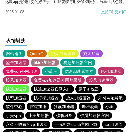
这款app是我社交的好帮手，让我能够与朋友保持联系，分享生活点滴。
2025-01-08
支持
[0]
反对
[0]
友情链接
网站地图
QuickQ
旋风加速度器
旋风加速
坚果加速器
tiktok加速器
狗急加速器官网
免费vqn外网加速
小蓝鸟
优途加速器官网
风驰加速器
旋风加速器
免费vps加速器外网苹果版
旋风加速度器
快连加速器
快连加速器官网入口
原子加速器
快鸭加速器
快柠檬加速器
旋风加速度器
外网网址导航
软件中心
雷霆加速
狂飙加速器
哔咔漫画
小美
小美vpn
小美加速器
快鸭VPN
佛跳加速器官网
永久不收费的vp加速器
一元机场clash官网下载
ios加速器