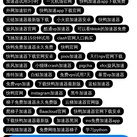
加速器试用3小时
一元机场官网
快鸭加速器app下载免费
外网加速软件
快鸭加速app下载官网
元链加速器最新版下载
小火箭加速器安卓
快鸭加速器
旋风加速器官网
酷通vp加速器
可以看tiktok的加速器免费
飞驰加速器15分钟试用
clash官网入口购买
快鸭免费加速器永久免费
快鸭官网
快鸭加速器下载官网安卓
pixiv加速器
天行npv官网下载
疾风加速器
小猫咪crash加速器
pigcha
xfcc旋风加速
推特加速
白鲸加速器
免费vps试用7天
暴雪vp加速器
免费vqn加速
下载快鸭加速器最新版
蓝鲸加速器
快鸭官网
instagram加速器
黑牛加速器
梯子免费加速器永久免费版
云梯加速器官网版
爬梯子加速器
Baacloud官网
快鸭加速器官网下载安卓
下载快鸭加速器最新版
加速器黑洞
ins免费加速器app
闪电猫加速器
免费网络加速器梯子
学习python