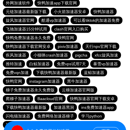
外网加速软件
快鸭加速app下载官网
元链加速器最新版下载
小火箭加速器安卓
快鸭加速器
旋风加速器官网
酷通vp加速器
可以看tiktok的加速器免费
飞驰加速器15分钟试用
clash官网入口购买
快鸭免费加速器永久免费
快鸭官网
快鸭加速器下载官网安卓
pixiv加速器
天行npv官网下载
疾风加速器
小猫咪crash加速器
pigcha
xfcc旋风加速
推特加速
白鲸加速器
免费vps试用7天
暴雪vp加速器
免费vqn加速
下载快鸭加速器最新版
蓝鲸加速器
快鸭官网
instagram加速器
黑牛加速器
梯子免费加速器永久免费版
云梯加速器官网版
爬梯子加速器
Baacloud官网
快鸭加速器官网下载安卓
下载快鸭加速器最新版
加速器黑洞
ins免费加速器app
闪电猫加速器
免费网络加速器梯子
学习python
神灯加速加速器