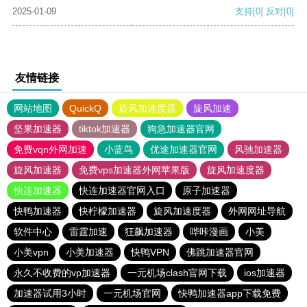
2025-01-09
支持
[0]
反对
[0]
友情链接
网站地图
QuickQ
旋风加速度器
旋风加速
坚果加速器
tiktok加速器
狗急加速器官网
免费vqn外网加速
小蓝鸟
优途加速器官网
风驰加速器
旋风加速器
免费vps加速器外网苹果版
旋风加速度器
快连加速器
快连加速器官网入口
原子加速器
快鸭加速器
快柠檬加速器
旋风加速度器
外网网址导航
软件中心
雷霆加速
狂飙加速器
哔咔漫画
小美
小美vpn
小美加速器
快鸭VPN
佛跳加速器官网
永久不收费的vp加速器
一元机场clash官网下载
ios加速器
加速器试用3小时
一元机场官网
快鸭加速器app下载免费