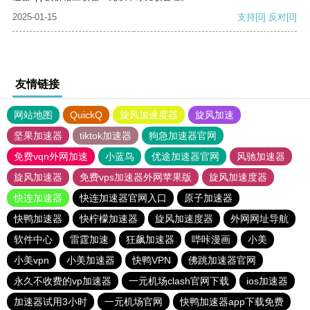
2025-01-15
支持
[0]
反对
[0]
友情链接
网站地图
QuickQ
旋风加速度器
旋风加速
坚果加速器
tiktok加速器
狗急加速器官网
免费vqn外网加速
小蓝鸟
优途加速器官网
风驰加速器
旋风加速器
免费vps加速器外网苹果版
旋风加速度器
快连加速器
快连加速器官网入口
原子加速器
快鸭加速器
快柠檬加速器
旋风加速度器
外网网址导航
软件中心
雷霆加速
狂飙加速器
哔咔漫画
小美
小美vpn
小美加速器
快鸭VPN
佛跳加速器官网
永久不收费的vp加速器
一元机场clash官网下载
ios加速器
加速器试用3小时
一元机场官网
快鸭加速器app下载免费