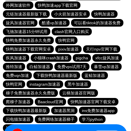
外网加速软件
快鸭加速app下载官网
元链加速器最新版下载
小火箭加速器安卓
快鸭加速器
旋风加速器官网
酷通vp加速器
可以看tiktok的加速器免费
飞驰加速器15分钟试用
clash官网入口购买
快鸭免费加速器永久免费
快鸭官网
快鸭加速器下载官网安卓
pixiv加速器
天行npv官网下载
疾风加速器
小猫咪crash加速器
pigcha
xfcc旋风加速
推特加速
白鲸加速器
免费vps试用7天
暴雪vp加速器
免费vqn加速
下载快鸭加速器最新版
蓝鲸加速器
快鸭官网
instagram加速器
黑牛加速器
梯子免费加速器永久免费版
云梯加速器官网版
爬梯子加速器
Baacloud官网
快鸭加速器官网下载安卓
下载快鸭加速器最新版
加速器黑洞
ins免费加速器app
闪电猫加速器
免费网络加速器梯子
学习python
神灯加速加速器